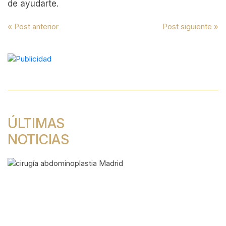
de ayudarte.
Navegación
« Post anterior
Post siguiente »
de
entradas
ÚLTIMAS
NOTICIAS