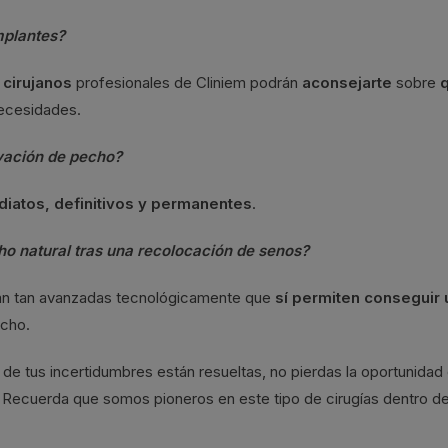
mplantes?
e
cirujanos
profesionales de Cliniem podrán
aconsejarte
sobre
necesidades.
evación de pecho?
diatos, definitivos y permanentes
.
o natural tras una recolocación de senos?
están tan avanzadas tecnológicamente que
sí permiten conseguir 
echo.
e tus incertidumbres están resueltas, no pierdas la oportunidad
em. Recuerda que somos pioneros en este tipo de cirugías dentro d