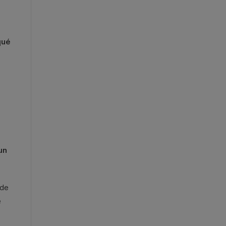
qué
un
 de
e