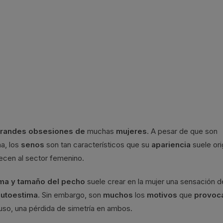
randes obsesiones de
muchas
mujeres
. A pesar de que son
na, los
senos
son tan característicos que su
apariencia
suele ori
ecen al sector femenino.
rma y tamaño del pecho
suele crear en la mujer una sensación d
autoestima
. Sin embargo, son
muchos
los
motivos
que
provoc
luso, una pérdida de simetría en ambos.