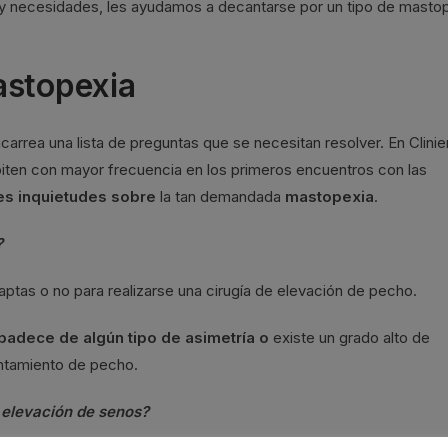
 y necesidades, les ayudamos a decantarse por un tipo de masto
astopexia
arrea una lista de preguntas que se necesitan resolver. En Clini
iten con mayor frecuencia en los primeros encuentros con las
s inquietudes sobre
la tan demandada
mastopexia
.
?
ptas o no para realizarse una cirugía de elevación de pecho.
padece de algún tipo de asimetría o
existe un grado alto de
antamiento de pecho.
a elevación de senos?