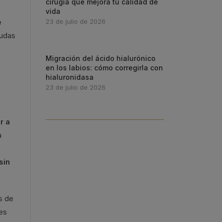
cirugía que mejora tu calidad de
vida
e
23 de julio de 2026
dudas
Migración del ácido hialurónico
en los labios: cómo corregirla con
hialuronidasa
23 de julio de 2026
r a
a
sin
s de
es