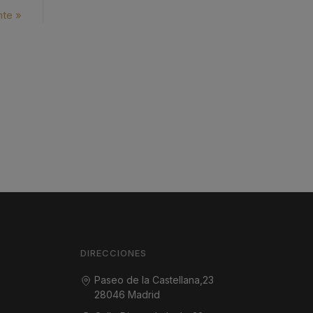
nte »
DIRECCIONES
Paseo de la Castellana,23
28046 Madrid