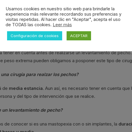
e colocarse prótesis
mamarias. Los implantes solo serán
Usamos cookies en nuestro sitio web para brindarle la
ra retocar el tamaño de los senos.
experiencia más relevante recordando sus preferencias y
visitas repetidas. Al hacer clic en "Aceptar", acepta el uso
de TODAS las cookies.
Leer más
ar un levantamiento de pecho?
Configuración de cookies
ACEPTAR
r a cabo esta intervención
no existe ningún tope establecido
.
a tener en cuenta antes de realizarse un levantamiento de pecho.
e peso extrema pueden obligarnos a posponer este tipo de cirug
 una cirugía para realzar los pechos?
á de
media estancia
. Aun así, es necesario tener en cuenta que 
sona y del tipo de intervención que se realice.
de un levantamiento de pecho?
 de conocer si es una mastopexia con o sin implantes, la
durac
 2 horas y media
.