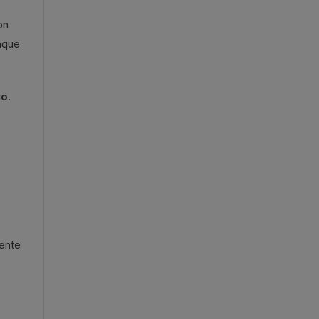
on
unque
co
.
ente