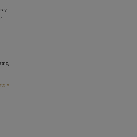
os
y
r
triz,
nte »