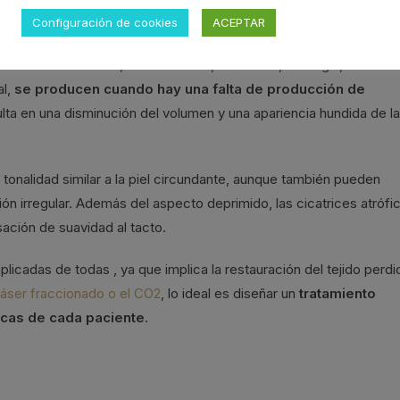
Configuración de cookies
ACEPTAR
o de diversas causas, como el
acné
, la varicela, la cirugía, las
al,
se producen cuando hay una falta de producción de
sulta en una disminución del volumen y una apariencia hundida de la
 tonalidad similar a la piel circundante, aunque también pueden
ón irregular. Además del aspecto deprimido, las cicatrices atrófi
ación de suavidad al tacto.
plicadas de todas , ya que implica la restauración del tejido perdi
láser fraccionado o el CO2
, lo ideal es diseñar un
tratamiento
ticas de cada paciente
.