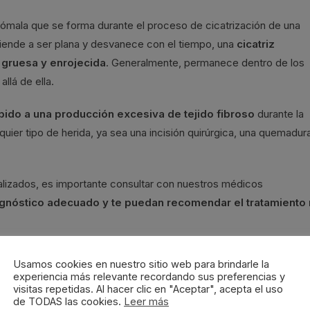
 anómala que se forma durante el proceso de cicatrización de una
 tiende a ser plana y desvanece con el tiempo, una
cicatriz
, gruesa y enrojecida
. Generalmente, permanece dentro de los
allá de ella.
bido a una producción excesiva de tejido fibroso
durante la
quier tipo de herida, ya sea una incisión quirúrgica, una quemadur
alizados, es importante consultar con nuestros médicos
gnóstico adecuado y te puedan recomendar el tratamiento
Usamos cookies en nuestro sitio web para brindarle la
experiencia más relevante recordando sus preferencias y
visitas repetidas. Al hacer clic en "Aceptar", acepta el uso
 se caracteriza por estar hundida en comparación con la piel
de TODAS las cookies.
Leer más
o hay una pérdida de tejido en el área afectada durante el proces