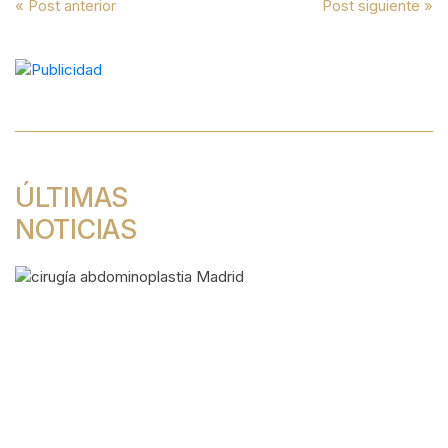
Navegación
« Post anterior
Post siguiente »
de
entradas
ÚLTIMAS
NOTICIAS