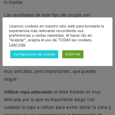
lo impida.
Los resultados de este tipo de cirugía son
excelentes y definitivos.
Usamos cookies en nuestro sitio web para brindarle la
experiencia más relevante recordando sus
preferencias y visitas repetidas. Al hacer clic en
Recomendaciones postoperatorio
"Aceptar", acepta el uso de TODAS las cookies.
Leer más
ninfoplastia
Configuración de cookies
ACEPTAR
Para que la recuperación de tu cirugía íntima vaya
sobre ruedas hay una serie de recomendaciones
muy sencillas, pero importantes, que puedes
seguir:
Utilizar ropa adecuada:
el área tratada es muy
delicada por lo que es importante elegir con
cuidado la ropa a utilizar para evitar dañar la zona y