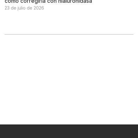
cómo corregirla con hialuronidasa
23 de julio de 2026