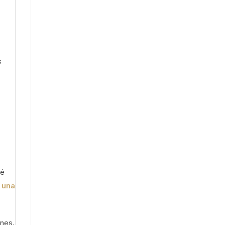
s
ué
 una
ones.