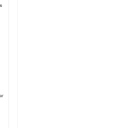
os
ar