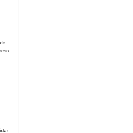
 de
ceso
idar