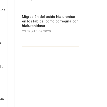
ejos
Migración del ácido hialurónico
en los labios: cómo corregirla con
hialuronidasa
23 de julio de 2026
el
lla
.
vía