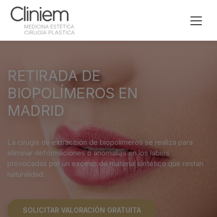
RETIRADA DE
BIOPOLÍMEROS EN
MADRID
La cirugía de extracción de biopolímeros se realiza para
eliminar deformaciones o anomalías en los labios
provocadas por un exceso de material sintético que restan
naturalidad.
SOLICITAR VALORACIÓN GRATUITA