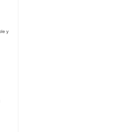
ble y
l