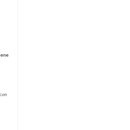
iene
 con