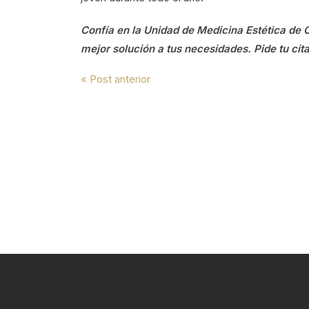
Confía en la Unidad de Medicina Estética de C
mejor solución a tus necesidades. Pide tu cit
Navegación
« Post anterior
de
entradas