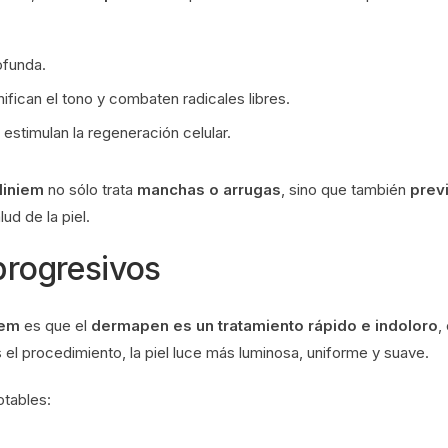
ofunda.
ifican el tono y combaten radicales libres.
estimulan la regeneración celular.
liniem
no sólo trata
manchas o arrugas
, sino que también
prev
lud de la piel.
progresivos
iem
es que el
dermapen es un tratamiento rápido e indoloro
,
s el procedimiento, la piel luce más luminosa, uniforme y suave.
otables: