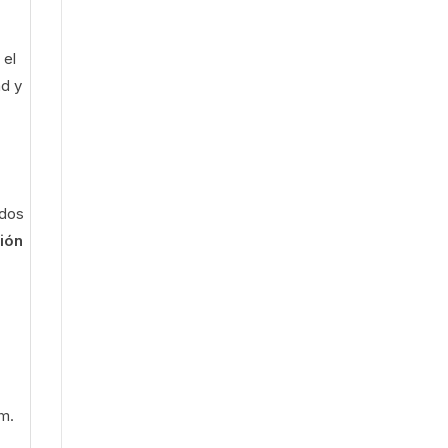
 el
ad y
ados
ión
em.