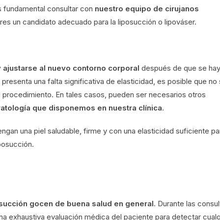
s fundamental consultar con
nuestro equipo de cirujanos
eres un candidato adecuado para la liposucción o lipováser.
 ajustarse al nuevo contorno corporal
después de que se ha
o presenta una falta significativa de elasticidad, es posible que no
 procedimiento. En tales casos, pueden ser necesarios otros
ratología que disponemos en nuestra clínica
.
engan una piel saludable, firme y con una elasticidad suficiente pa
iposucción.
osucción gocen de buena salud en general
. Durante las consul
na exhaustiva evaluación médica del paciente para detectar cualq