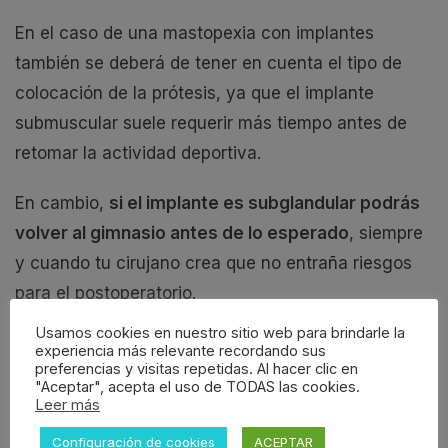
En el caso de una mastopexia con implantes
también se deberá de tener en cuenta el tipo de
colocación de la prótesis, ya que el implante
submuscular suele requerir más tiempo antes de
retomar la actividad deportiva.
En cambio,
si el implante es subglandular podrás
volver al gimnasio antes de lo esperado
, siempre
y cuando tu cirujano crea que no entraña riesgos
para el postoperatorio.
Usamos cookies en nuestro sitio web para brindarle la
Rutina de ejercicios
experiencia más relevante recordando sus
preferencias y visitas repetidas. Al hacer clic en
después de una reducción
"Aceptar", acepta el uso de TODAS las cookies.
Leer más
de pecho
Configuración de cookies
ACEPTAR