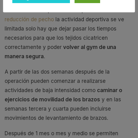
Si bien es cierto que tras una operación de
reducción de pecho
la actividad deportiva se ve
limitada solo hay que dejar pasar los tiempos
necesarios para que los tejidos cicatricen
correctamente y poder
volver al gym de una
manera segura
.
A partir de las dos semanas después de la
operación pueden comenzar a realizarse
actividades de baja intensidad como
caminar o
ejercicios de movilidad de los brazos
y en las
semanas tercera y cuarta pueden incluirse
movimientos de levantamiento de brazos.
Después de 1 mes o mes y medio se permiten