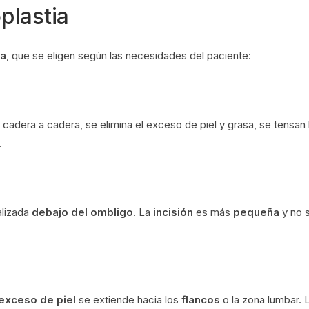
plastia
ia
, que se eligen según las necesidades del paciente:
e cadera a cadera, se elimina el exceso de piel y grasa, se tensan 
.
alizada
debajo del ombligo
. La
incisión
es más
pequeña
y no 
exceso de piel
se extiende hacia los
flancos
o la zona lumbar. 