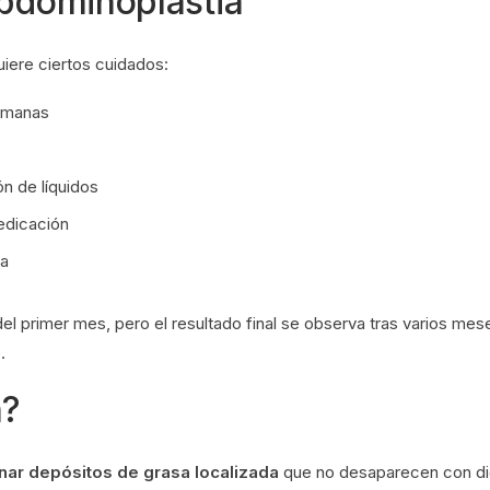
abdominoplastia
iere ciertos cuidados:
semanas
n de líquidos
edicación
ia
el primer mes, pero el resultado final se observa tras varios mes
.
n?
inar depósitos de grasa localizada
que no desaparecen con di