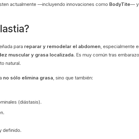
existen actualmente —incluyendo innovaciones como
BodyTite
— y
lastia?
iseñada para
reparar y remodelar el abdomen
, especialmente e
idez muscular y grasa localizada
. Es muy común tras embarazo
o natural.
ia
no sólo elimina grasa
, sino que también:
inales (diástasis).
n.
y definido.