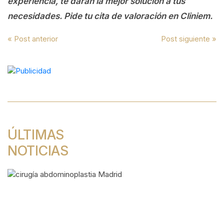
experiencia, te darán la mejor solución a tus
necesidades. Pide tu cita de valoración en Cliniem.
Navegación
« Post anterior
Post siguiente »
de
entradas
ÚLTIMAS
NOTICIAS