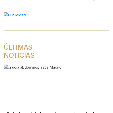
Navegación
de
entradas
ÚLTIMAS
NOTICIAS