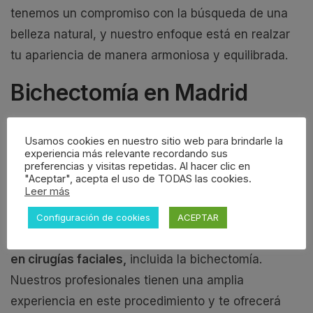
tenemos un compromiso con la búsqueda de una
belleza natural, y nuestro enfoque está en realzar
tu apariencia de manera armoniosa y equilibrada.
Bichectomía en Madrid
Nuestras
clínicas están convenientemente
Usamos cookies en nuestro sitio web para brindarle la
experiencia más relevante recordando sus
ubicadas en el centro de Madrid
, lo que significa
preferencias y visitas repetidas. Al hacer clic en
que si estás considerando realizarte una
"Aceptar", acepta el uso de TODAS las cookies.
Leer más
bichectomía, puedes hacerlo con todas las
comodidades posibles. En Clínicas Cliniem,
Configuración de cookies
ACEPTAR
contamos con
cirujanos altamente especializados
en cirugías faciales,
incluida la bichectomía.
Nuestros profesionales tienen una amplia
experiencia en este procedimiento y te ofrecerá