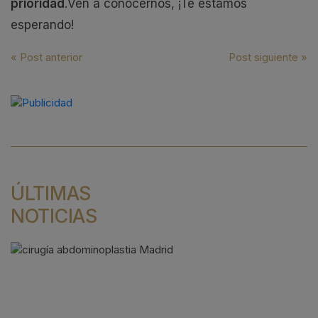
prioridad
.Ven a conocernos, ¡Te estamos
esperando!
Navegación
« Post anterior
Post siguiente »
de
entradas
ÚLTIMAS
NOTICIAS