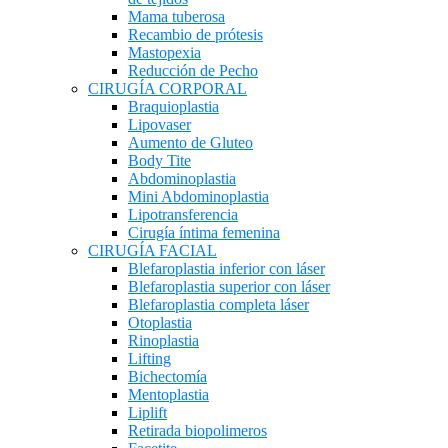
Mama tuberosa
Recambio de prótesis
Mastopexia
Reducción de Pecho
CIRUGÍA CORPORAL
Braquioplastia
Lipovaser
Aumento de Gluteo
Body Tite
Abdominoplastia
Mini Abdominoplastia
Lipotransferencia
Cirugía íntima femenina
CIRUGÍA FACIAL
Blefaroplastia inferior con láser
Blefaroplastia superior con láser
Blefaroplastia completa láser
Otoplastia
Rinoplastia
Lifting
Bichectomía
Mentoplastia
Liplift
Retirada biopolimeros