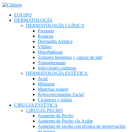
EQUIPO
DERMATOLOGÍA
DERMATOLOGÍA CLÍNICA
Psoriasis
Rosácea
Dermatitis Atópica
Vitiligo
Hiperhidrosis
Tumores benignos y cáncer de piel
Telangiectasias
Infecciones cutáneas
DERMATOLOGÍA ESTÉTICA
Acné
Melasma
Manchas solares
Rejuvenecimiento Facial
Cicatrices y estrías
CIRUGÍA ESTÉTICA
CIRUGÍA PECHO
Aumento de Pecho
Aumento de Pecho vía Axilar
Aumento de pecho con técnica de preservación
de tejidos