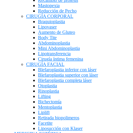
Recambio de prótesis
Mastopexia
Reducción de Pecho
CIRUGÍA CORPORAL
Braquioplastia
Lipovaser
Aumento de Gluteo
Body Tite
Abdominoplastia
Mini Abdominoplastia
Lipotransferencia
Cirugía íntima femenina
CIRUGÍA FACIAL
Blefaroplastia inferior con láser
Blefaroplastia superior con láser
Blefaroplastia completa láser
Otoplastia
Rinoplastia
Lifting
Bichectomía
Mentoplastia
Liplift
Retirada biopolimeros
Facetite
Liposucción con Klaser