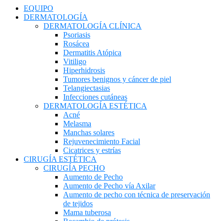
EQUIPO
DERMATOLOGÍA
DERMATOLOGÍA CLÍNICA
Psoriasis
Rosácea
Dermatitis Atópica
Vitiligo
Hiperhidrosis
Tumores benignos y cáncer de piel
Telangiectasias
Infecciones cutáneas
DERMATOLOGÍA ESTÉTICA
Acné
Melasma
Manchas solares
Rejuvenecimiento Facial
Cicatrices y estrías
CIRUGÍA ESTÉTICA
CIRUGÍA PECHO
Aumento de Pecho
Aumento de Pecho vía Axilar
Aumento de pecho con técnica de preservación
de tejidos
Mama tuberosa