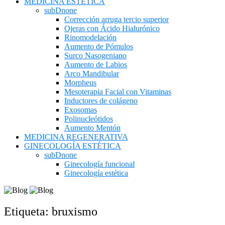
MEDICINA ESTÉTICA
subDnone
Corrección arruga tercio superior
Ojeras con Ácido Hialurónico
Rinomodelación
Aumento de Pómulos
Surco Nasogeniano
Aumento de Labios
Arco Mandibular
Morpheus
Mesoterapia Facial con Vitaminas
Inductores de colágeno
Exosomas
Polinucleótidos
Aumento Mentón
MEDICINA REGENERATIVA
GINECOLOGÍA ESTÉTICA
subDnone
Ginecología funcional
Ginecología estética
Etiqueta:
bruxismo