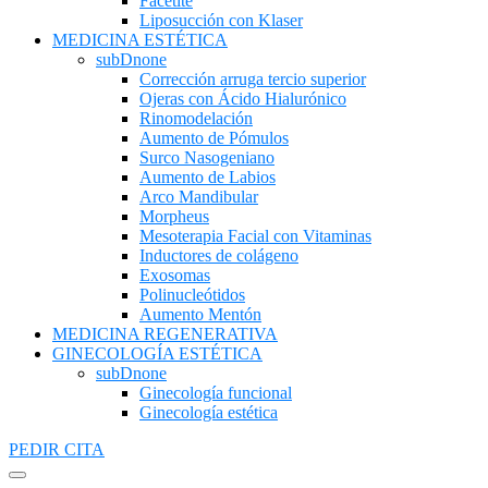
Facetite
Liposucción con Klaser
MEDICINA ESTÉTICA
subDnone
Corrección arruga tercio superior
Ojeras con Ácido Hialurónico
Rinomodelación
Aumento de Pómulos
Surco Nasogeniano
Aumento de Labios
Arco Mandibular
Morpheus
Mesoterapia Facial con Vitaminas
Inductores de colágeno
Exosomas
Polinucleótidos
Aumento Mentón
MEDICINA REGENERATIVA
GINECOLOGÍA ESTÉTICA
subDnone
Ginecología funcional
Ginecología estética
PEDIR CITA