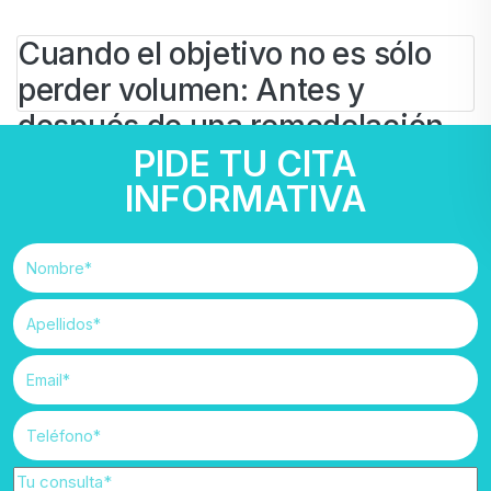
Cuando el objetivo no es sólo
perder volumen: Antes y
después de una remodelación
PIDE TU CITA
corporal
INFORMATIVA
BY
IVAN
8 DE JULIO DE 2026
Cirugía Estética
#
cuerpo