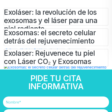
Exoláser: la revolución de los
exosomas y el láser para una
piel radiante
Exosomas: el secreto celular
detrás del rejuvenecimiento
BY
IVAN
19 DE ENERO DE 2026
Belleza
Medicina Estética
#
exolaser
#
exosomas
Exolaser: Rejuvenece tu piel
BY
IVAN
23 DE JULIO DE 2025
con Láser CO₂ y Exosomas
Belleza
Medicina Estética
#
exosomas
BY
IVAN
PIDE TU CITA
23 DE MAYO DE 2025
Belleza
Dermatología
#
exolaser
#
exosomas
#
láser
INFORMATIVA