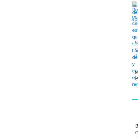
R
c
2
M
c
2
B
C