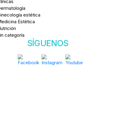
línicas
ermatología
inecología estética
edicina Estética
utrición
in categoría
SÍGUENOS