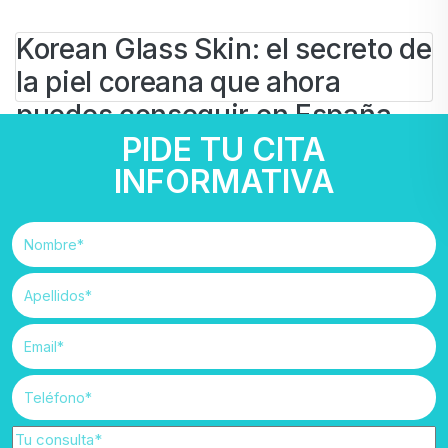
Korean Glass Skin: el secreto de
la piel coreana que ahora
puedes conseguir en España
PIDE TU CITA
BY
IVAN
INFORMATIVA
5 DE JUNIO DE 2026
Belleza
Dermatología
#
glass skin