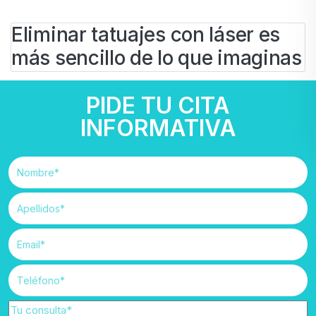
Eliminar tatuajes con láser es
más sencillo de lo que imaginas
BY
IVAN
PIDE TU CITA
2 DE JULIO DE 2025
Belleza
Dermatología
#
eliminar tatuajes
#
laser tatuajes
INFORMATIVA