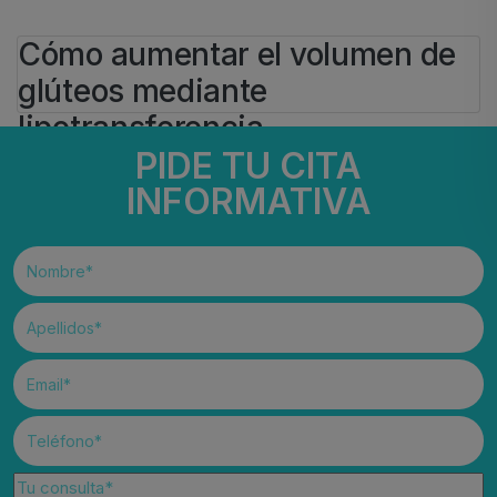
Cómo aumentar el volumen de
glúteos mediante
lipotransferencia
PIDE TU CITA
BY
IVAN
INFORMATIVA
11 DE MARZO DE 2025
Cirugía Estética
#
glúteos
#
lipotransferencia