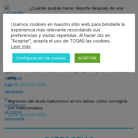
¿Cuándo podrás hacer deporte después de una
abdominoplastia?
30 DE JULIO DE 2026
Usamos cookies en nuestro sitio web para brindarle la
experiencia más relevante recordando sus
preferencias y visitas repetidas. Al hacer clic en
Programa esa cirugía estética que siempre has
"Aceptar", acepta el uso de TODAS las cookies.
Leer más
deseado y comienza el curso renovada
24 DE JULIO DE 2026
Configuración de cookies
ACEPTAR
Reducción de pecho, así es la cirugía que mejora tu calidad de
vida
23 DE JULIO DE 2026
Migración del ácido hialurónico en los labios: cómo corregirla
con hialuronidasa
23 DE JULIO DE 2026