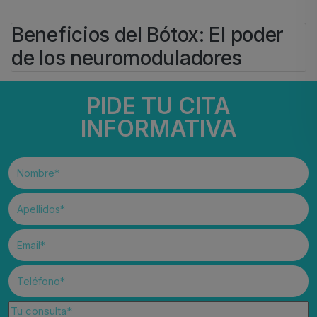
Beneficios del Bótox: El poder
de los neuromoduladores
BY
IVAN
PIDE TU CITA
25 DE ABRIL DE 2025
Belleza
Medicina Estética
#
bótox
#
neuromoduladores
INFORMATIVA