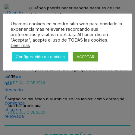
¿Cuándo podrás hacer deporte después de una
abdominoplastia?
30 DE JULIO DE 2026
Usamos cookies en nuestro sitio web para brindarle la
experiencia más relevante recordando sus
preferencias y visitas repetidas. Al hacer clic en
Programa esa cirugía estética que siempre has
"Aceptar", acepta el uso de TODAS las cookies.
Leer más
deseado y comienza el curso renovada
24 DE JULIO DE 2026
Configuración de cookies
ACEPTAR
Reducción de pecho, así es la cirugía que mejora tu calidad de
vida
23 DE JULIO DE 2026
Migración del ácido hialurónico en los labios: cómo corregirla
con hialuronidasa
23 DE JULIO DE 2026