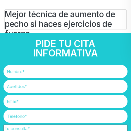
Mejor técnica de aumento de
pecho si haces ejercicios de
fuerza
PIDE TU CITA
BY
IVAN
INFORMATIVA
21 DE OCTUBRE DE 2025
Cirugía Estética
#
aumento pecho
#
técnicas aumento pecho