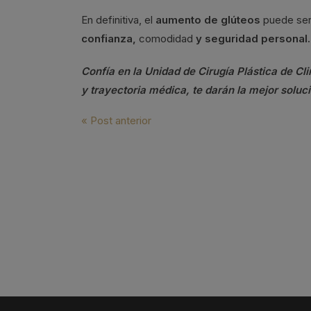
En definitiva, el
aumento de glúteos
puede ser
confianza,
comodidad
y seguridad personal.
Confía en la Unidad de Cirugía Plástica de C
y trayectoria médica, te darán la mejor soluci
Navegación
« Post anterior
de
entradas