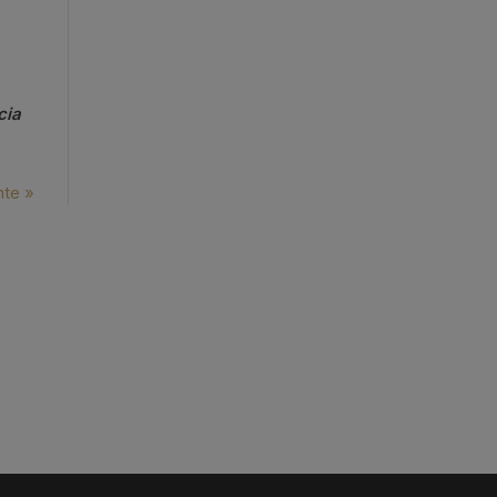
cia
nte »