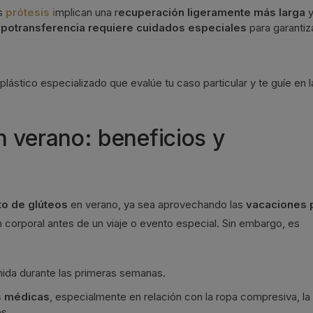
as
prótesis i
mplican una r
ecuperación ligeramente más larga
y
ipotransferencia requiere cuidados especiales
para garantiza
 plástico especializado que evalúe tu caso particular y te guíe en l
 verano: beneficios y
o de glúteos
en verano, ya sea aprovechando las
vacaciones 
corporal antes de un viaje o evento especial. Sin embargo, es
nida durante las primeras semanas.
es médicas
, especialmente en relación con la ropa compresiva, la
es.