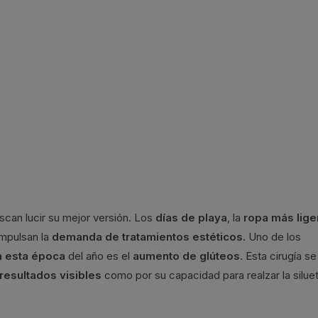
an lucir su mejor versión. Los
días de playa
, la
ropa más lig
impulsan la
demanda de tratamientos estéticos.
Uno de los
n esta época
del año es el
aumento de glúteos
. Esta cirugía se
resultados visibles
como por su capacidad para realzar la silue