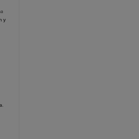
na
n y
a
.