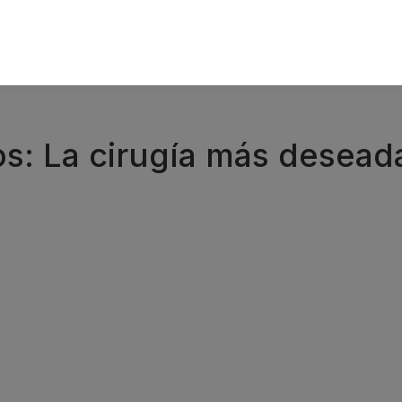
s: La cirugía más desead