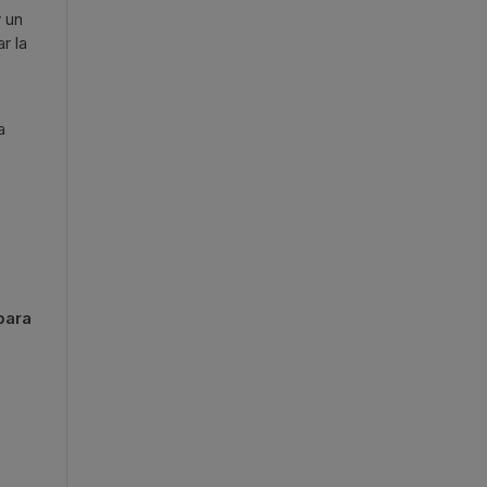
 un
r la
a
para