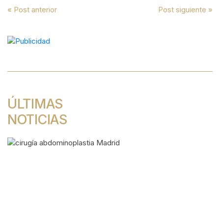
Navegación
« Post anterior
Post siguiente »
de
entradas
ÚLTIMAS
NOTICIAS