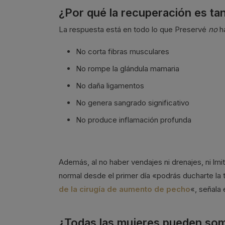
¿Por qué la recuperación es tan
La respuesta está en todo lo que Preservé
no
ha
No corta fibras musculares
No rompe la glándula mamaria
No daña ligamentos
No genera sangrado significativo
No produce inflamación profunda
Además, al no haber vendajes ni drenajes, ni lmi
normal desde el primer día «podrás ducharte la 
de la cirugía de aumento de pecho
«, señala 
¿Todas las mujeres pueden so