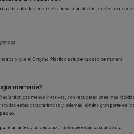
n un aumento de pecho son buenas candidatas, existen excepcio
grandes
onsulta
y que el Cirujano Plástico estudie tu caso de manera
rugía mamaria?
a hacia técnicas menos invasivas, con recuperaciones más rápidas
todas estas características y, además, elimina gran parte de lo
 pecho
.
upone un antes y un después:
“
Si lo que estás buscando son