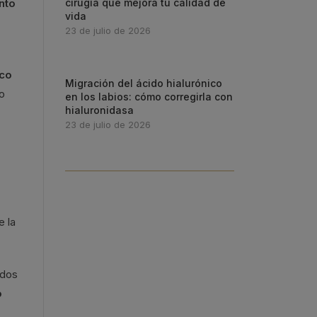
nto
cirugía que mejora tu calidad de
vida
23 de julio de 2026
ico
Migración del ácido hialurónico
lo
en los labios: cómo corregirla con
hialuronidasa
23 de julio de 2026
e la
idos
o