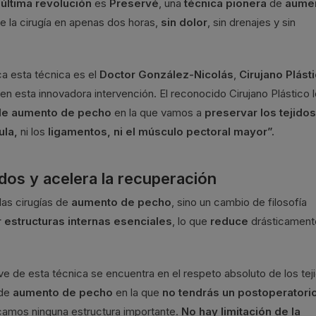
a
última revolución
es
Preservé
, una
técnica pionera
de
aume
 la cirugía en apenas dos horas,
sin dolor
, sin drenajes y sin
ca esta técnica es el
Doctor González-Nicolás
,
Cirujano Plást
cen esta innovadora intervención. El reconocido Cirujano Plástico 
 de aumento de pecho
en la que vamos a
preservar los tejidos
ula,
ni los
ligamentos, ni el músculo pectoral mayor”.
idos y acelera la recuperación
las cirugías de
aumento de pecho
, sino un cambio de filosofía
ir estructuras internas esenciales
, lo que
reduce
drásticament
ave de esta técnica se encuentra en el respeto absoluto de los tej
 de
aumento de pecho
en la que
no tendrás un postoperatori
ocamos ninguna estructura importante.
No hay limitación de la