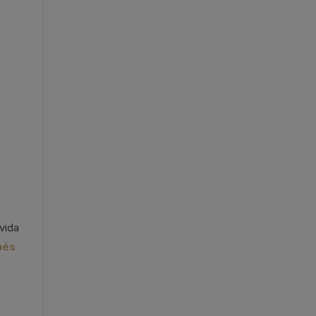
vida
ués