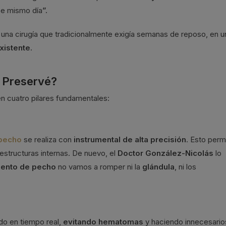
se mismo día
”.
una cirugía que tradicionalmente exigía semanas de reposo, en u
xistente
.
 Preservé?
n cuatro pilares fundamentales:
 pecho
se realiza con
instrumental de alta precisión
. Esto perm
 estructuras internas. De nuevo, el
Doctor González-Nicolás
lo
ento de pecho
no vamos a romper ni la
glándula
, ni los
ado en tiempo real,
evitando hematomas
y haciendo innecesario