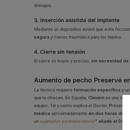
drenajes.
3. Inserción asistida del implante
Mediante un dispositivo estéril que evita fricci
segura
y menos traumática para los tejidos.
4. Cierre sin tensión
El cierre es limpio y preciso,
sin necesidad de
Aumento de pecho Preservé en
La técnica requiere
formación específica
y un
que la ofrecen. En España,
Cliniem
es una de las
equipo. Tal y como explica el Doctor,
P
reservé 
médica
aproximadamente
en dos horas despu
un
sujetador postoperatorio
”
añade el Doct