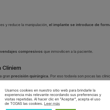
ones y reduce la manipulación,
el implante se introduce de form
 vendajes compresivos
que inmovilicen a la paciente.
 Cliniem
a gran
precisión quirúrgica
. Por eso todavía son pocas las clíni
 pioneras, gracias al trabajo del
Doctor González-Nicolás
y de
es una cirugía que se hace en régimen ambulatorio
, «
tendrás e
l a
Usamos cookies en nuestro sitio web para brindarle la
experiencia más relevante recordando sus preferencias y
és de la cirugía.
No ponemos vendajes, ni drenajes, y saldrás 
visitas repetidas. Al hacer clic en "Aceptar", acepta el uso
or González-Nicolás
.
de TODAS las cookies.
Leer más