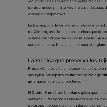
recuperaciones sorprendentemente rápidas. L
de pecho
que permite volver a casa después de
vendajes compresivos.
En España, uno de los profesionales que ya apli
de Cliniem
, una de las pocas clínicas que ofre
resume así:
“Preservé
es una
nueva técnica
completamente. No vamos a romper ni la
glánd
La técnica que preserva los tej
Preservé
no es sólo un avance tecnológico en 
quirúrgica. Su objetivo es
intervenir sin agred
inflamación
y el dolor posterior.
El
Doctor González-Nicolás
explica que la cl
naturales:
“Preservé
es una técnica de cirugía
doloroso,
porque durante la intervención no t