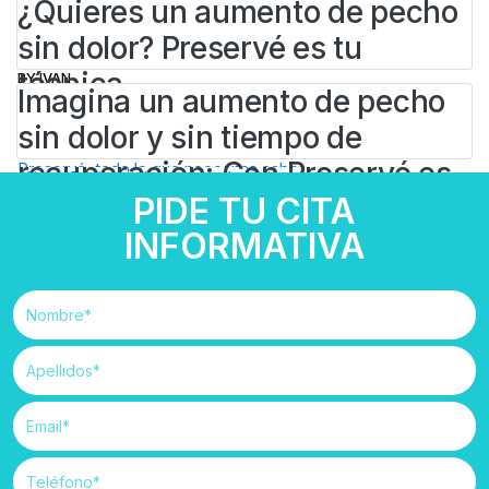
¿Quieres un aumento de pecho
saber
sin dolor? Preservé es tu
técnica
BY
IVAN
Imagina un aumento de pecho
14 DE ENERO DE 2026
Cirugía Estética
#
aumento pecho
#
preservé
sin dolor y sin tiempo de
BY
IVAN
17 DE DICIEMBRE DE 2025
recuperación: Con Preservé es
Cirugía Estética
#
aumento pecho
#
preservé
PIDE TU CITA
posible
INFORMATIVA
BY
IVAN
18 DE NOVIEMBRE DE 2025
Cirugía Estética
#
aumento pecho
#
preservé