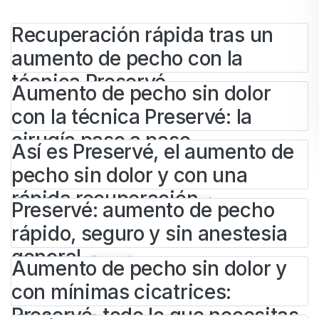
Recuperación rápida tras un
aumento de pecho con la
técnica Preservé
Aumento de pecho sin dolor
con la técnica Preservé: la
BY
IVAN
17 DE JULIO DE 2026
cirugía paso a paso
Cirugía Estética
#
preservé
Así es Preservé, el aumento de
pecho sin dolor y con una
BY
IVAN
20 DE MAYO DE 2026
rápida recuperación
Cirugía Estética
#
aumento pecho
#
preservé
Preservé: aumento de pecho
rápido, seguro y sin anestesia
BY
ADMINCLINIEM
19 DE MARZO DE 2026
general
Cirugía Estética
#
preservé
Aumento de pecho sin dolor y
con mínimas cicatrices:
BY
IVAN
6 DE FEBRERO DE 2026
Preservé, todo lo que necesitas
Cirugía Estética
#
aumento pecho
#
preservé