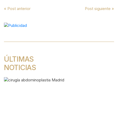
Navegación
« Post anterior
Post siguiente »
de
entradas
ÚLTIMAS
NOTICIAS