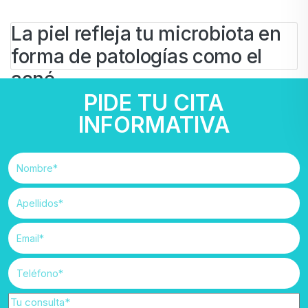
La piel refleja tu microbiota en
forma de patologías como el
acné
PIDE TU CITA
BY
IVAN
INFORMATIVA
27 DE NOVIEMBRE DE 2025
Belleza
Dermatología
#
acné
#
dermatitis
#
medicina integrativa
#
psoriasis