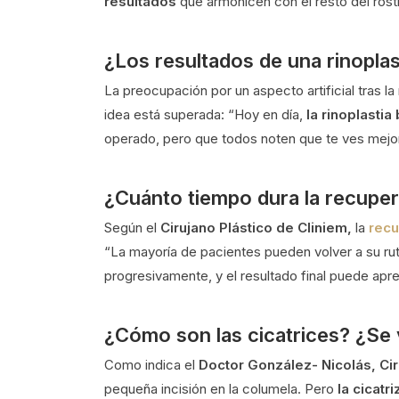
resultados
que armonicen con el resto del rost
¿Los resultados de una rinoplas
La preocupación por un aspecto artificial tras la 
idea está superada: “Hoy en día,
la rinoplastia
operado, pero que todos noten que te ves mejor
¿Cuánto tiempo dura la recupe
Según el
Cirujano Plástico de Cliniem,
la
recu
“La mayoría de pacientes pueden volver a su ru
progresivamente, y el resultado final puede a
¿Cómo son las cicatrices? ¿Se
Como indica el
Doctor González- Nicolás, Cir
pequeña incisión en la columela. Pero
la cicat