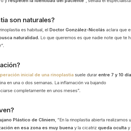
ro y
respeten la identidad del paciente
”, señala el especialista
tia son naturales?
rinoplastia es habitual, el
Doctor González-Nicolás
aclara que 
 busca naturalidad.
Lo que queremos es que nadie note que te 
”.
ración?
peración inicial de una rinoplastia
suele durar
entre 7 y 10 dí
tina en una o dos semanas. La inflamación va bajando
preciarse completamente en unos meses”.
 ven?
ujano Plástico de Cliniem
, “En la rinoplastia abierta realizamos 
rización en esa zona es muy buena
y la cicatriz
queda oculta
y