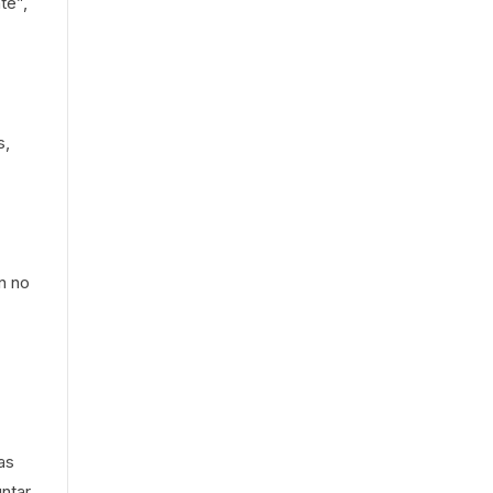
te”,
s,
n no
as
ntar