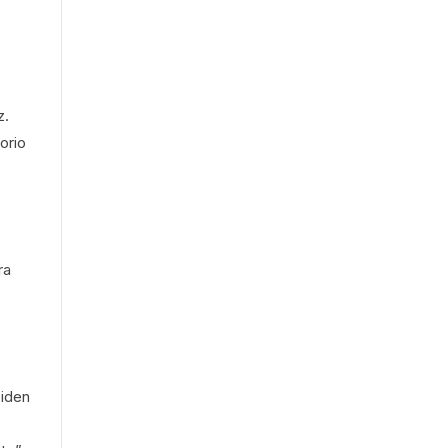
z.
orio
ra
iden