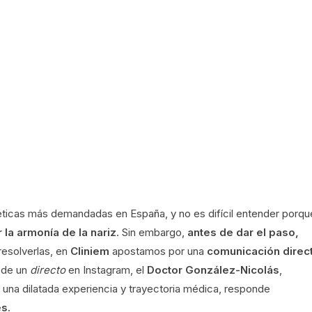
téticas más demandadas en España, y no es difícil entender porq
 la armonía de la nariz
. Sin embargo,
antes de dar el paso,
 resolverlas, en
Cliniem
apostamos por una
comunicación direc
 de un
directo
en Instagram, el
Doctor González-Nicolás
,
una dilatada experiencia y trayectoria médica, responde
es
.