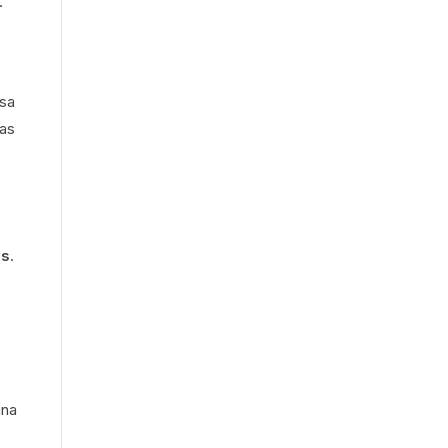
.
esa
has
as
.
una