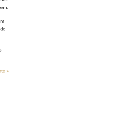
niem
.
em
ado
n
nte »