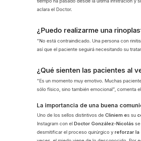
tiempo ha pasado desde la última infiltración y 
aclara el Doctor.
¿Puedo realizarme una rinoplasti
“No está contraindicado. Una persona con rinitis 
así que el paciente seguirá necesitando su trata
¿Qué sienten las pacientes al ve
“Es un momento muy emotivo. Muchas pacientes s
sólo físico, sino también emocional”, comenta e
La importancia de una buena comuni
Uno de los sellos distintivos de
Cliniem e
s su
c
Instagram con el
Doctor González-Nicolás
se 
desmitificar el proceso quirúrgico y
reforzar l
veces, el miedo viene de lo desconocido. Por 