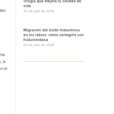
cirugía que mejora tu calidad de
vida
ales
23 de julio de 2026
Migración del ácido hialurónico
en los labios: cómo corregirla con
hialuronidasa
23 de julio de 2026
nte
, la
 a un