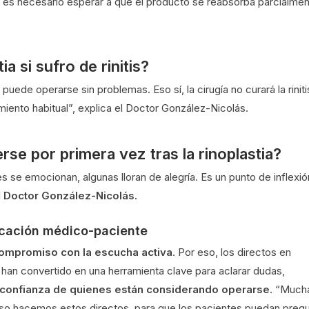
si es necesario esperar a que el producto se reabsorba parcialmen
a si sufro de rinitis?
puede operarse sin problemas. Eso sí, la cirugía no curará la riniti
miento habitual”, explica el Doctor González-Nicolás.
rse por primera vez tras la rinoplastia?
e emocionan, algunas lloran de alegría. Es un punto de inflexió
l
Doctor González-Nicolás.
cación médico-paciente
ompromiso con la escucha activa
. Por eso, los directos en
han convertido en una herramienta clave para aclarar dudas,
a confianza de quienes están considerando operarse
. “Much
eso hacemos estos directos, para que los pacientes puedan pregu