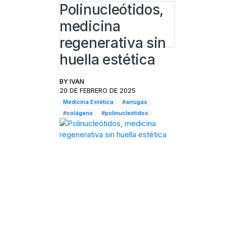
Polinucleótidos,
medicina
regenerativa sin
huella estética
BY
IVAN
20 DE FEBRERO DE 2025
Medicina Estética
#
arrugas
#
colágeno
#
polinucleótidos