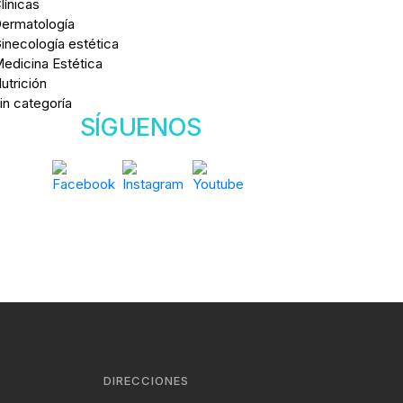
línicas
ermatología
inecología estética
edicina Estética
utrición
in categoría
SÍGUENOS
DIRECCIONES