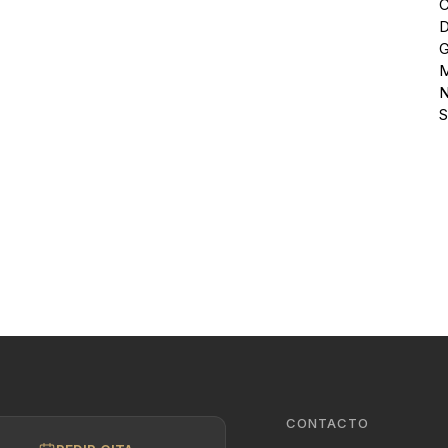
C
D
G
M
N
S
CONTACTO