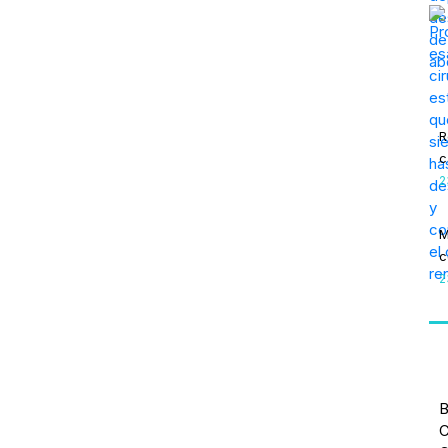
R
c
2
M
c
2
B
C