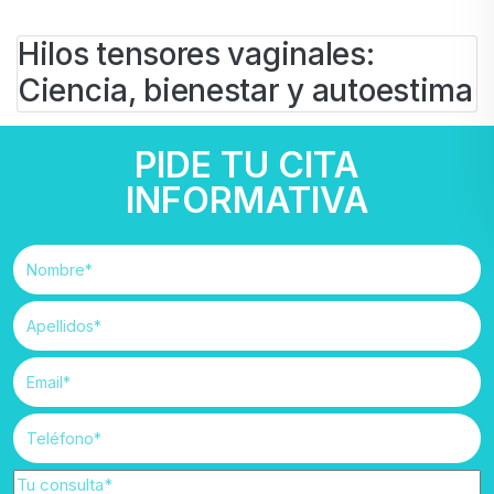
Hilos tensores vaginales:
Ciencia, bienestar y autoestima
BY
IVAN
PIDE TU CITA
11 DE JUNIO DE 2025
Ginecología estética
#
hilos tensores vaginales
INFORMATIVA