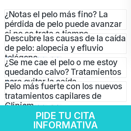
¿Notas el pelo más fino? La
pérdida de pelo puede avanzar
si no se trata a tiempo
Descubre las causas de la caída
de pelo: alopecia y efluvio
BY
IVAN
8 DE JULIO DE 2026
telógeno
Belleza
Dermatología
#
pelo
¿Se me cae el pelo o me estoy
quedando calvo? Tratamientos
BY
IVAN
17 DE JUNIO DE 2026
para evitar la caída
Belleza
Dermatología
#
pelo
Pelo más fuerte con los nuevos
tratamientos capilares de
BY
IVAN
20 DE FEBRERO DE 2026
Cliniem
Belleza
Dermatología
#
pelo
PIDE TU CITA
BY
IVAN
INFORMATIVA
26 DE FEBRERO DE 2025
Belleza
Dermatología
#
cabello
#
capilar
#
mesoterapia