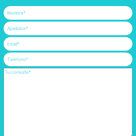
#
pelo