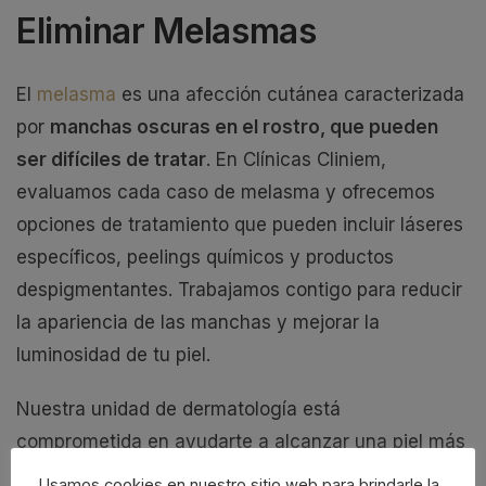
Eliminar Melasmas
El
melasma
es una afección cutánea caracterizada
por
manchas oscuras en el rostro, que pueden
ser difíciles de tratar
. En Clínicas Cliniem,
evaluamos cada caso de melasma y ofrecemos
opciones de tratamiento que pueden incluir láseres
específicos, peelings químicos y productos
despigmentantes. Trabajamos contigo para reducir
la apariencia de las manchas y mejorar la
luminosidad de tu piel.
Nuestra unidad de dermatología está
comprometida en ayudarte a alcanzar una piel más
saludable y hermosa, adaptando nuestros
Usamos cookies en nuestro sitio web para brindarle la