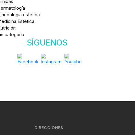
línicas
ermatología
inecología estética
edicina Estética
utrición
in categoría
SÍGUENOS
DIRECCIONES