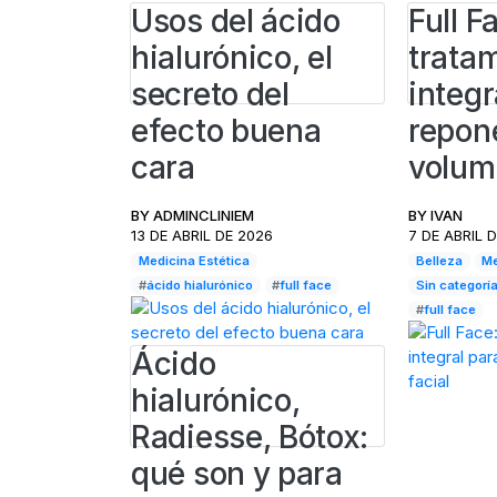
Usos del ácido
Full F
hialurónico, el
trata
secreto del
integr
efecto buena
repone
cara
volum
BY
ADMINCLINIEM
BY
IVAN
13 DE ABRIL DE 2026
7 DE ABRIL 
Medicina Estética
Belleza
Me
#
ácido hialurónico
#
full face
Sin categorí
#
full face
Ácido
hialurónico,
Radiesse, Bótox:
qué son y para