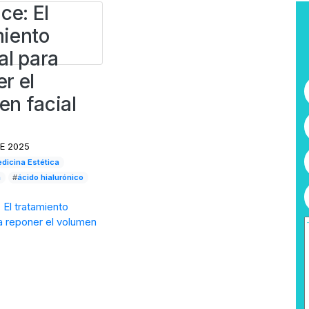
ace: El
miento
al para
r el
en facial
DE 2025
dicina Estética
a
#
ácido hialurónico