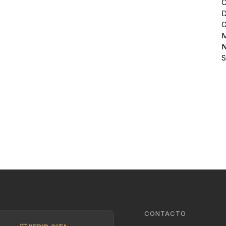
C
D
G
M
N
S
CONTACTO