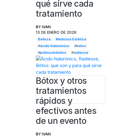
qué sirve cada
tratamiento
BY
IVAN
13 DE ENERO DE 2026
Belleza
Medicina Estética
#
ácido hialurónico
#
bótox
#
polinucleótidos
#
radiesse
Bótox y otros
tratamientos
rápidos y
efectivos antes
de un evento
BY
IVAN