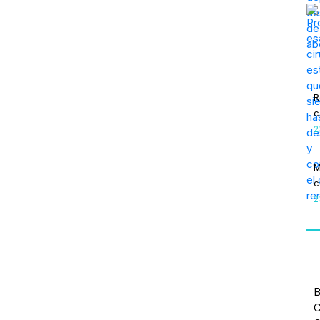
R
c
2
M
c
2
B
C