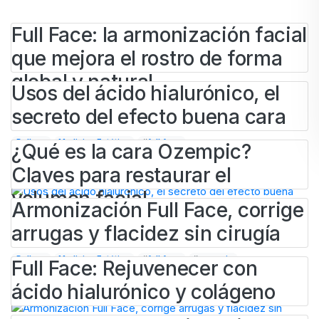
Full Face: la armonización facial
que mejora el rostro de forma
global y natural
Usos del ácido hialurónico, el
secreto del efecto buena cara
BY
IVAN
25 DE MAYO DE 2026
Belleza
Medicina Estética
#
full face
¿Qué es la cara Ozempic?
BY
ADMINCLINIEM
13 DE ABRIL DE 2026
Claves para restaurar el
Medicina Estética
#
ácido hialurónico
#
full face
volumen facial
Armonización Full Face, corrige
arrugas y flacidez sin cirugía
BY
IVAN
29 DE OCTUBRE DE 2025
Belleza
Medicina Estética
#
full face
#
ozempic
Full Face: Rejuvenecer con
BY
IVAN
9 DE OCTUBRE DE 2025
ácido hialurónico y colágeno
Belleza
Medicina Estética
#
full face