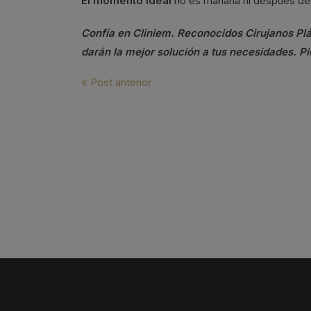
El momento ideal
no es mañana ni después de
Confía en Cliniem. Reconocidos Cirujanos Plá
darán la mejor solución a tus necesidades. Pi
Navegación
« Post anterior
de
entradas