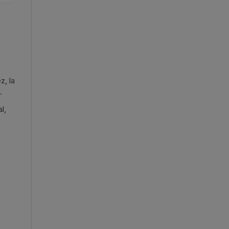
z, la
s.
l,