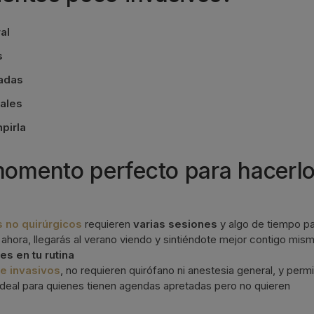
al
s
zadas
rales
mpirla
momento perfecto para hacerl
s no quirúrgicos
requieren
varias sesiones
y algo de tiempo p
ahora, llegarás al verano viendo y sintiéndote mejor contigo mism
es en tu rutina
e invasivos
, no requieren quirófano ni anestesia general, y perm
 Ideal para quienes tienen agendas apretadas pero no quieren