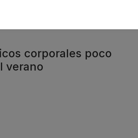
icos corporales poco
al verano