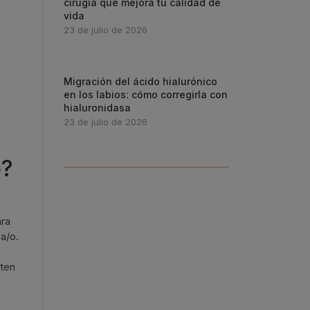
cirugía que mejora tu calidad de
vida
23 de julio de 2026
Migración del ácido hialurónico
en los labios: cómo corregirla con
hialuronidasa
23 de julio de 2026
o?
ara
a/o.
iten