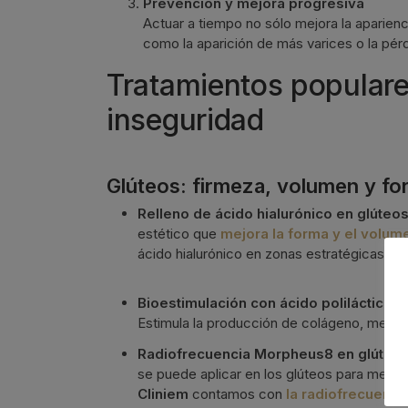
Prevención y mejora progresiva
Actuar a tiempo no sólo mejora la aparien
como la aparición de más varices o la pérd
Tratamientos popular
inseguridad
Glúteos: firmeza, volumen y fo
Relleno de ácido hialurónico en glúteos
estético que
mejora la forma y el volum
ácido hialurónico en zonas estratégicas de 
Bioestimulación con ácido poliláctico o 
Estimula la producción de colágeno, mejora
Radiofrecuencia Morpheus8 en glúteo
se puede aplicar en los glúteos para mejorar l
Cliniem
contamos
con
la radiofrecuenc