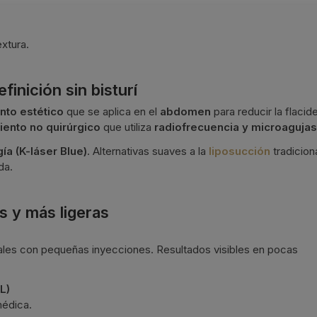
extura.
inición sin bisturí
nto estético
que se aplica en el
abdomen
para reducir la flacide
iento no quirúrgico
que utiliza
radiofrecuencia y microaguja
ía (K-láser Blue)
. Alternativas suaves a la
liposucción
tradiciona
da.
es y más ligeras
iales con pequeñas inyecciones. Resultados visibles en pocas
L)
médica.