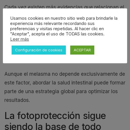
Cada vez existen más evidencias que relacionan el
equilibrio intestinal con la
regulación de los
Usamos cookies en nuestro sitio web para brindarle la
experiencia más relevante recordando sus
procesos inflamatorios
del organismo. Una
preferencias y visitas repetidas. Al hacer clic en
microbiota saludable puede contribuir a mejorar la
"Aceptar", acepta el uso de TODAS las cookies.
Leer más
respuesta inflamatoria general y favorecer un
Configuración de cookies
ACEPTAR
mejor control de distintas patologías
dermatológicas.
Aunque el melasma no depende exclusivamente de
este factor, abordar la salud intestinal puede formar
parte de una estrategia global para optimizar los
resultados.
La fotoprotección sigue
siendo la base de todo