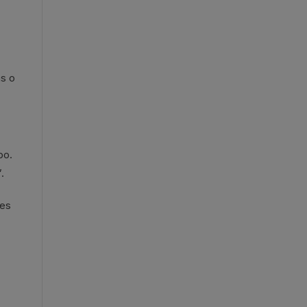
as o
po.
.
tes