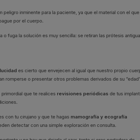
n peligro inminente para la paciente, ya que el material con el que
pague por el cuerpo.
o fuga la solución es muy sencilla: se retiran las prótesis antigu
ducidad
es cierto que envejecen al igual que nuestro propio cuer
an romperse o presentar otros problemas derivados de su “edad”
 primordial que te realices
revisiones periódicas
de tus implan
iciones.
s con tu cirujano y que te hagas
mamografía y ecografía
eden detectar con una simple exploración en consulta.
rtante y no hay que dejarla al azar, tanto si eres portadora de