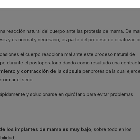
ia
para no perder la elevación del pecho.
una reacción natural del cuerpo ante las prótesis de mama. De ma
sis y es normal y necesario, es parte del proceso de cicatrizació
casiones el cuerpo reacciona mal ante este proceso natural de
pe durante el postoperatorio dando como resultado una contract
miento y contracción de la cápsula
periprotésica la cual ejerc
eformar el seno.
ápidamente y solucionarse en quirófano para evitar problemas
a de los implantes de mama es muy bajo
, sobre todo en los
bilidad.