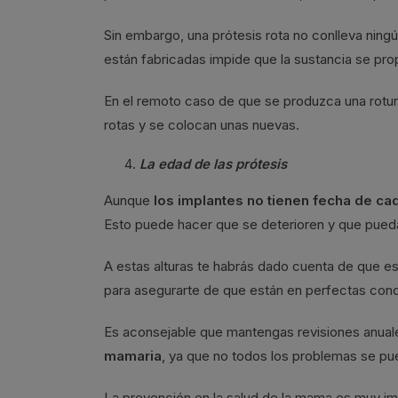
Sin embargo, una prótesis rota no conlleva ningú
están fabricadas impide que la sustancia se pro
En el remoto caso de que se produzca una rotura 
rotas y se colocan unas nuevas.
La edad de las prótesis
Aunque
los implantes no tienen fecha de ca
Esto puede hacer que se deterioren y que pued
A estas alturas te habrás dado cuenta de que es
para asegurarte de que están en perfectas cond
Es aconsejable que mantengas revisiones anuale
mamaria
, ya que no todos los problemas se pu
La prevención en la salud de la mama es muy impo