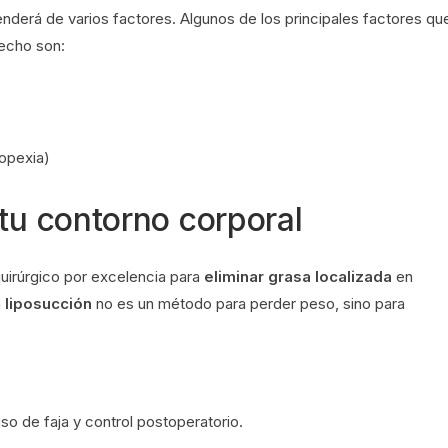
derá de varios factores. Algunos de los principales factores qu
pecho son:
opexia)
 tu contorno corporal
uirúrgico por excelencia para
eliminar grasa localizada
en
a
liposucción
no es un método para perder peso, sino para
o de faja y control postoperatorio.