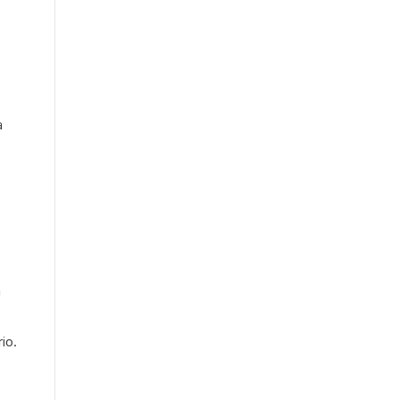
a
a
io.