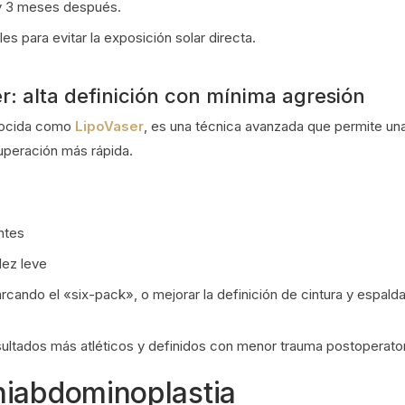
 y 3 meses después.
es para evitar la exposición solar directa.
: alta definición con mínima agresión
onocida como
LipoVaser
, es una técnica avanzada que permite un
uperación más rápida.
ntes
dez leve
ando el «six-pack», o mejorar la definición de cintura y espald
ultados más atléticos y definidos con menor trauma postoperator
niabdominoplastia