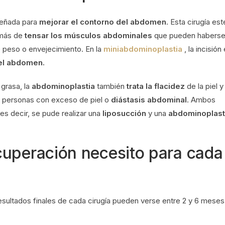
iseñada para
mejorar el contorno del abdomen
. Esta cirugía est
emás de
tensar los músculos abdominales
que pueden habers
 peso o envejecimiento. En la
miniabdominoplastia
, la incisión
del abdomen.
 grasa, la
abdominoplastia
también
trata la flacidez
de la piel y
ra personas con exceso de piel o
diástasis abdominal
. Ambos
s decir, se pude realizar una
liposucción
y una
abdominoplast
cuperación necesito para cada
esultados finales de cada cirugía pueden verse entre 2 y 6 meses