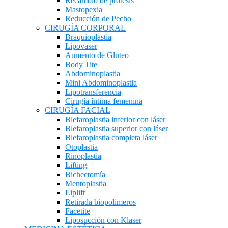
Recambio de prótesis
Mastopexia
Reducción de Pecho
CIRUGÍA CORPORAL
Braquioplastia
Lipovaser
Aumento de Gluteo
Body Tite
Abdominoplastia
Mini Abdominoplastia
Lipotransferencia
Cirugía íntima femenina
CIRUGÍA FACIAL
Blefaroplastia inferior con láser
Blefaroplastia superior con láser
Blefaroplastia completa láser
Otoplastia
Rinoplastia
Lifting
Bichectomía
Mentoplastia
Liplift
Retirada biopolimeros
Facetite
Liposucción con Klaser