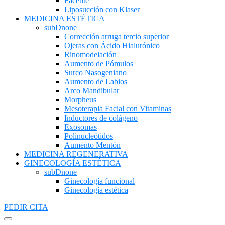
Facetite
Liposucción con Klaser
MEDICINA ESTÉTICA
subDnone
Corrección arruga tercio superior
Ojeras con Ácido Hialurónico
Rinomodelación
Aumento de Pómulos
Surco Nasogeniano
Aumento de Labios
Arco Mandibular
Morpheus
Mesoterapia Facial con Vitaminas
Inductores de colágeno
Exosomas
Polinucleótidos
Aumento Mentón
MEDICINA REGENERATIVA
GINECOLOGÍA ESTÉTICA
subDnone
Ginecología funcional
Ginecología estética
PEDIR CITA