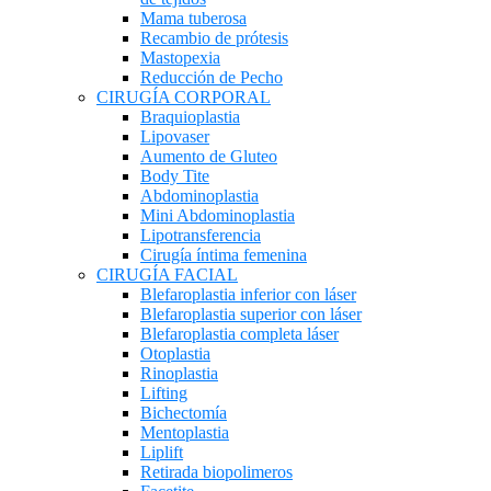
Mama tuberosa
Recambio de prótesis
Mastopexia
Reducción de Pecho
CIRUGÍA CORPORAL
Braquioplastia
Lipovaser
Aumento de Gluteo
Body Tite
Abdominoplastia
Mini Abdominoplastia
Lipotransferencia
Cirugía íntima femenina
CIRUGÍA FACIAL
Blefaroplastia inferior con láser
Blefaroplastia superior con láser
Blefaroplastia completa láser
Otoplastia
Rinoplastia
Lifting
Bichectomía
Mentoplastia
Liplift
Retirada biopolimeros