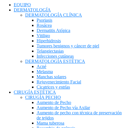
EQUIPO
DERMATOLOGÍA
DERMATOLOGÍA CLÍNICA
Psoriasis
Rosácea
Dermatitis Atópica
Vitiligo
Hiperhidrosis
Tumores benignos y cáncer de piel
Telangiectasias
Infecciones cutáneas
DERMATOLOGÍA ESTÉTICA
Acné
Melasma
Manchas solares
Rejuvenecimiento Facial
Cicatrices y estrías
CIRUGÍA ESTÉTICA
CIRUGÍA PECHO
Aumento de Pecho
Aumento de Pecho vía Axilar
Aumento de pecho con técnica de preservación
de tejidos
Mama tuberosa