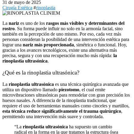
31 de mayo de 2025
Cirugía Estética
#
rinoplastia
La
nariz
es uno de los
rasgos más visibles y determinantes del
rostro
. Su forma puede influir no solo en la armonía facial, sino
también en la percepción de uno mismo. Por eso, cada vez más
personas consideran la posibilidad de una intervención estética para
lograr una
nariz más proporcionada
, simétrica o funcional. Hoy,
gracias a los avances tecnológicos, existe una alternativa más
precisa, segura y con una recuperación mucho más rápida:
la
rinoplastia ultrasónica
.
¿Qué es la rinoplastia ultrasónica?
La
rinoplastia ultrasónica
es una técnica quirúrgica avanzada que
utiliza un dispositivo llamado
piezotomo
, el cual emite
microvibraciones ultrasónicas para remodelar con gran precisión los
huesos nasales. A diferencia de la rinoplastia tradicional, que
requiere el uso de herramientas manuales como cinceles y martillos,
esta técnica reduce significativamente el trauma quirúrgico
,
permitiendo una intervención más suave y controlada.
“La
rinoplastia ultrasónica
ha supuesto un cambio
radical en la forma en la que tratamos la estructura ósea