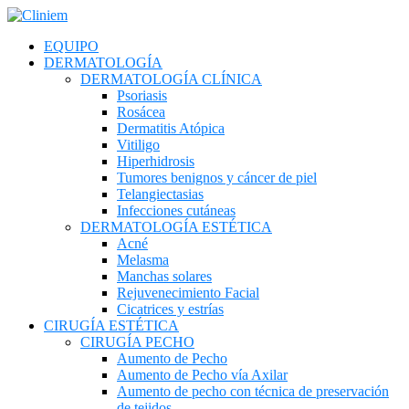
EQUIPO
DERMATOLOGÍA
DERMATOLOGÍA CLÍNICA
Psoriasis
Rosácea
Dermatitis Atópica
Vitiligo
Hiperhidrosis
Tumores benignos y cáncer de piel
Telangiectasias
Infecciones cutáneas
DERMATOLOGÍA ESTÉTICA
Acné
Melasma
Manchas solares
Rejuvenecimiento Facial
Cicatrices y estrías
CIRUGÍA ESTÉTICA
CIRUGÍA PECHO
Aumento de Pecho
Aumento de Pecho vía Axilar
Aumento de pecho con técnica de preservación
de tejidos