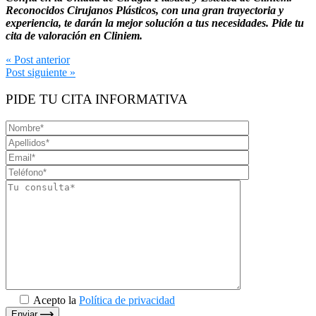
Reconocidos Cirujanos Plásticos, con una gran trayectoria y
experiencia, te darán la mejor solución a tus necesidades. Pide tu
cita de valoración en Cliniem.
Navegación
« Post anterior
Post siguiente »
de
entradas
PIDE TU CITA INFORMATIVA
Acepto la
Política de privacidad
Enviar