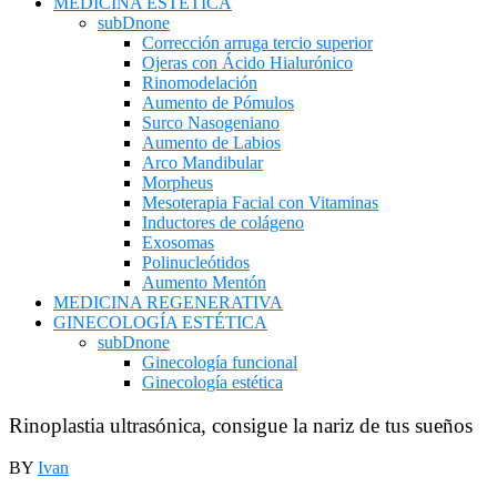
MEDICINA ESTÉTICA
subDnone
Corrección arruga tercio superior
Ojeras con Ácido Hialurónico
Rinomodelación
Aumento de Pómulos
Surco Nasogeniano
Aumento de Labios
Arco Mandibular
Morpheus
Mesoterapia Facial con Vitaminas
Inductores de colágeno
Exosomas
Polinucleótidos
Aumento Mentón
MEDICINA REGENERATIVA
GINECOLOGÍA ESTÉTICA
subDnone
Ginecología funcional
Ginecología estética
Rinoplastia ultrasónica, consigue la nariz de tus sueños
BY
Ivan