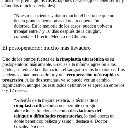
unos días y, en algunos casos, tapones nasales (que suelen ser muy
cómodos o incluso evitables).
“Nuestros pacientes valoran mucho el hecho de que no
tienen grandes hematomas ni una recuperación
dolorosa. En la mayoría de los casos, pueden volver a
trabajar entre 7 y 10 días después de la cirugía”,
comenta el Director Médico de Cliniem.
El postoperatorio: mucho más llevadero
Uno de los puntos fuertes de la
rinoplastia ultrasónica
es su
postoperatorio más amable. Gracias a la mínima agresión a los
tejidos, se reduce la inflamación, el sangrado y los hematomas. Los
pacientes notan menos dolor y una
recuperación más rápida y
progresiva
. A las dos semanas, ya se puede ver un cambio
significativo, aunque los resultados definitivos se aprecian entre los
6 y 12 meses.
“Además de la mejora estética, la técnica de la
rinoplastia ultrasónica
nos permite corregir
alteraciones funcionales como
desviaciones del
tabique o dificultades respiratoria
s, lo cual aporta un
doble beneficio: belleza y salud”, destaca el Doctor
Gozález-Nicolás.