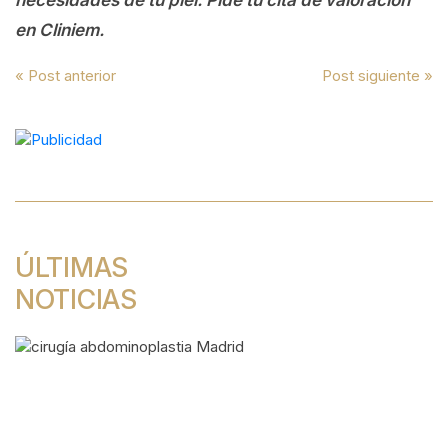
necesidades de tu piel. Pide tu cita de valoración
en Cliniem.
Navegación
« Post anterior
Post siguiente »
de
entradas
ÚLTIMAS
NOTICIAS