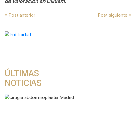
de valoración en Cliniem.
Navegación
« Post anterior
Post siguiente »
de
entradas
ÚLTIMAS
NOTICIAS